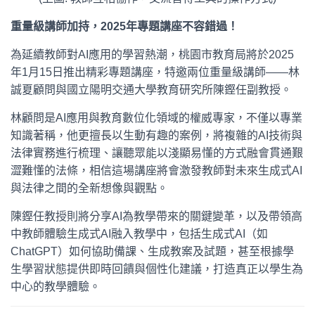
重量級講師加持，2025年專題講座不容錯過！
為延續教師對AI應用的學習熱潮，桃園市教育局將於2025
年1月15日推出精彩專題講座，特邀兩位重量級講師——林
誠夏顧問與國立陽明交通大學教育研究所陳鏗任副教授。
林顧問是AI應用與教育數位化領域的權威專家，不僅以專業
知識著稱，他更擅長以生動有趣的案例，將複雜的AI技術與
法律實務進行梳理、讓聽眾能以淺顯易懂的方式融會貫通艱
澀難懂的法條，相信這場講座將會激發教師對未來生成式AI
與法律之間的全新想像與觀點。
陳鏗任教授則將分享AI為教學帶來的關鍵變革，以及帶領高
中教師體驗生成式AI融入教學中，包括生成式AI（如
ChatGPT）如何協助備課、生成教案及試題，甚至根據學
生學習狀態提供即時回饋與個性化建議，打造真正以學生為
中心的教學體驗。