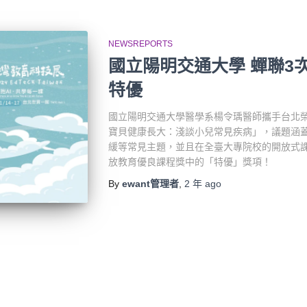
NEWSREPORTS
國立陽明交通大學 蟬聯3
特優
國立陽明交通大學醫學系楊令瑀醫師攜手台北
寶貝健康長大：淺談小兒常見疾病」，議題涵
緩等常見主題，並且在全臺大專院校的開放式課
放教育優良課程獎中的「特優」獎項！
By
ewant管理者
,
2 年
ago