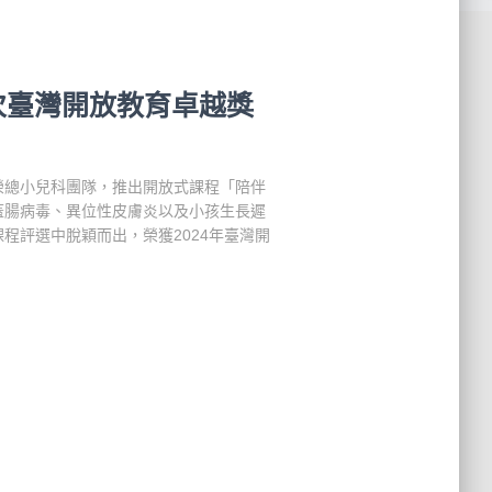
次臺灣開放教育卓越獎
榮總小兒科團隊，推出開放式課程「陪伴
蓋腸病毒、異位性皮膚炎以及小孩生長遲
程評選中脫穎而出，榮獲2024年臺灣開