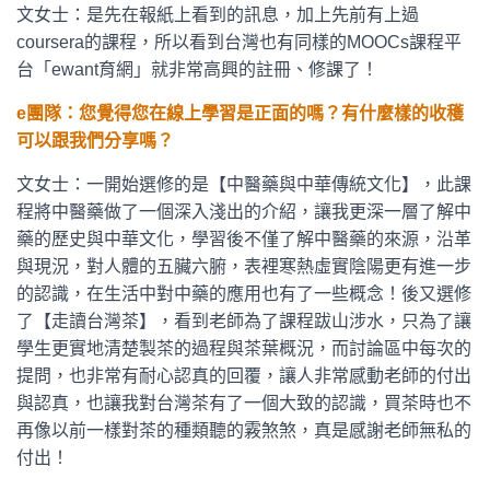
文女士：是先在報紙上看到的訊息，加上先前有上過
coursera的課程，所以看到台灣也有同樣的MOOCs課程平
台「ewant育網」就非常高興的註冊、修課了！
e團隊：您覺得您在線上學習是正面的嗎？有什麼樣的收穫
可以跟我們分享嗎？
文女士：一開始選修的是【中醫藥與中華傳統文化】，此課
程將中醫藥做了一個深入淺出的介紹，讓我更深一層了解中
藥的歷史與中華文化，學習後不僅了解中醫藥的來源，沿革
與現況，對人體的五臟六腑，表裡寒熱虛實陰陽更有進一步
的認識，在生活中對中藥的應用也有了一些概念！後又選修
了【走讀台灣茶】，看到老師為了課程跋山涉水，只為了讓
學生更實地清楚製茶的過程與茶葉概況，而討論區中每次的
提問，也非常有耐心認真的回覆，讓人非常感動老師的付出
與認真，也讓我對台灣茶有了一個大致的認識，買茶時也不
再像以前一樣對茶的種類聽的霚煞煞，真是感謝老師無私的
付出！