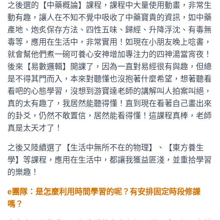
之後選的【中藥概論】課程，課程中大量使用動畫，非常生
動有趣，讓人在不知不覺中吸收了中藥寶貴的資訊，如中藥
產地、炮炙保存方法、四性五味、歸經、升降浮沈、有毒無
毒等，應用在生活中，非常實用！如現在小朋友晚上唸書，
就會幫他們煮一碗可養心安神增加專注力的四神湯當宵夜！
後來【易數邏輯】開課了，因為一直對易經很有與趣，但總
是不得其門而入，本來對聽懂也沒抱著什麼希望，想著聽看
看吧的心態學習，沒想到游寶達老師的講解叫人拍案叫絕，
真的太有趣了，我居然能聽得懂！直到現在看著自己畫出來
的卦爻，仍然不敢置信，居然能看得懂！這課程真棒，老師
真是太天才了！
之後又陸續選了【生活中無所不在的物理】、【東方養生
學】等課程，應用在生活中，都讓我獲益匪淺，並重拾學習
的樂趣！
e團隊：是怎麼利用時間學習的呢？有安排固定時段修課
嗎？