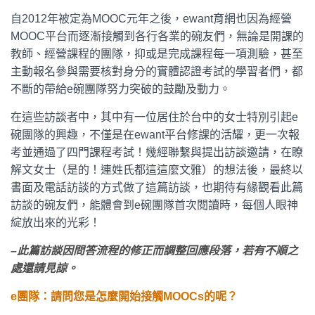
自2012年被定為MOOC元年之後，ewant育網也因為經營
MOOC平台而逐漸接觸到各行各業的碗友們，無論是開課的
教師、經營課程的團隊，抑或是完成課程每一項測驗，甚至
主動報名參與需要核對身分的實體認證考試的學習者們，都
不斷的帶給e碗團隊努力突破的鼓勵及動力。
在這些訪談者中，其中有一位居住於台中的女士特別引起e
碗團隊的興趣，不僅是在ewant平台修課的活耀，更一次報
考並通過了四門課程考試！幾經聯繫與提出訪談邀請，在瞭
解文女士（是的！連姓氏都這這麼文雅）的想法後，最終以
書面及電話訪談的方式做了這篇訪談，也期待有緣觀看此篇
訪談的碗友們，能體會到e碗團隊首次閱讀時，每個人眼神
綻放出來的光彩！
–此篇訪談因問答流程的修正而調整回應段落，若有不順之
處還請見諒。
e團隊：請問您是怎麼開始接觸MOOCs的呢？