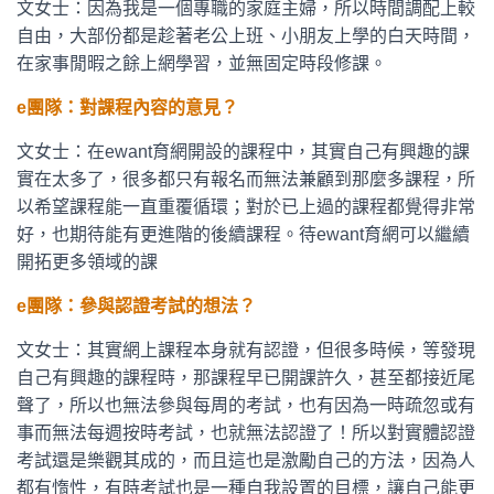
文女士：因為我是一個專職的家庭主婦，所以時間調配上較
自由，大部份都是趁著老公上班、小朋友上學的白天時間，
在家事閒暇之餘上網學習，並無固定時段修課。
e團隊：對課程內容的意見？
文女士：在ewant育網開設的課程中，其實自己有興趣的課
實在太多了，很多都只有報名而無法兼顧到那麼多課程，所
以希望課程能一直重覆循環；對於已上過的課程都覺得非常
好，也期待能有更進階的後續課程。待ewant育網可以繼續
開拓更多領域的課
e團隊：參與認證考試的想法？
文女士：其實網上課程本身就有認證，但很多時候，等發現
自己有興趣的課程時，那課程早已開課許久，甚至都接近尾
聲了，所以也無法參與每周的考試，也有因為一時疏忽或有
事而無法每週按時考試，也就無法認證了！所以對實體認證
考試還是樂觀其成的，而且這也是激勵自己的方法，因為人
都有惰性，有時考試也是一種自我設置的目標，讓自己能更