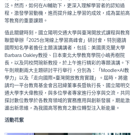
泛。然而，如何在AI輔助下，更深入理解學習者的認知過
程，激發學習動機，進而提升線上學習的成效，成為當前高
等教育的重要課題。
值此關鍵時刻，國立陽明交通大學與臺灣開放式課程與教育
聯盟舉辦「2025台灣線上學習高峰會」研討會，特別邀請
國際知名學者擔任主題演講講者，包括：美國奧克蘭大學
Barbara Oakley教授、日本東北大學教育學院小嶋秀樹院
長，以及同校閆琬新教授，於上午進行精彩的專題演講。下
午則規劃兩大主題研討平行舉行，分別為：「Moodle×AI教
學力」以及「走向國際×臺灣開放教育實踐」。屆時，將邀
請均一平台教育基金會呂冠緯董事長暨執行長、國立陽明交
通大學李大偉教授，與多位學者專家進行分享與交流，共同
探討數位教學於各教育領域的實務應用與創新發展，期能激
盪出新思維，為我國高等教育之數位轉型注入新能量。
活動花絮