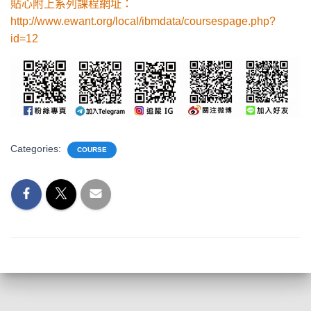
貼心附上系列課程網址：
http://www.ewant.org/local/ibmdata/coursespage.php?
id=12
Categories:
COURSE