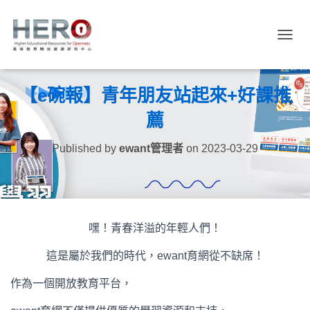
TOGGL
【e碗報】青年朋友站起來+好課推
薦
Published by
ewant管理者
on
2023-03-29
嘿！青春洋溢的年輕人們！
這是屬於我們的時代，ewant育網從不缺席！
作為一個開放教育平台，