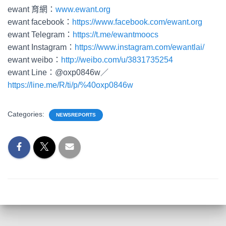
ewant 育網：
www.ewant.org
ewant facebook：
https://www.facebook.com/ewant.org
ewant Telegram：
https://t.me/ewantmoocs
ewant Instagram：
https://www.instagram.com/ewantlai/
ewant weibo：
http://weibo.com/u/3831735254
ewant Line：@oxp0846w／
https://line.me/R/ti/p/%40oxp0846w
Categories:
NEWSREPORTS