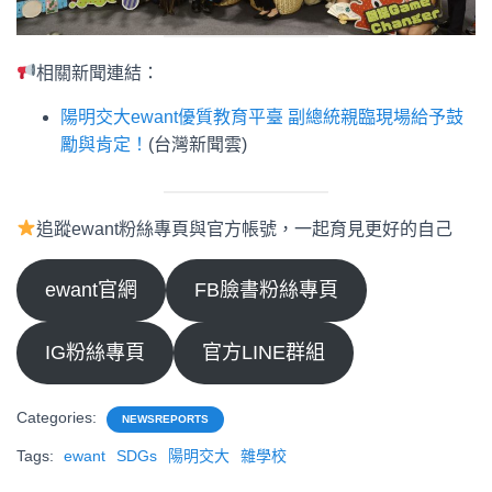
相關新聞連結：
陽明交大ewant優質教育平臺 副總統親臨現場給予鼓
勵與肯定！
(台灣新聞雲)
追蹤ewant粉絲專頁與官方帳號，一起育見更好的自己
ewant官網
FB臉書粉絲專頁
IG粉絲專頁
官方LINE群組
Categories:
NEWSREPORTS
Tags:
ewant
SDGs
陽明交大
雜學校