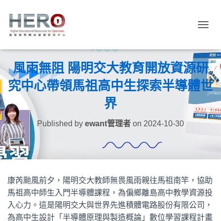
TOGGL
風雨無阻 陽明交大教育開放資源研
究中心帶領馬祖高中生探索半導體世
界
Published by
ewant管理者
on
2024-10-30
康芮颱風前夕，陽明交大教師無畏風雨親往馬祖南竿，協助
馬祖高中師生入門半導體課程，為偏鄉離島高中教學資源投
入心力。這是陽明交大與世界先進積體電路股份有限公司，
為高中生設計「半導體原理與製造概論」數位學習課程計畫