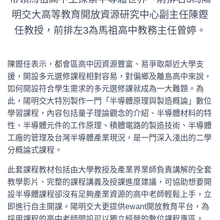
明交大高等教育開放資源研究中心副主任陳鏗
任教授，前排左3為馬祖高中教務主任曾婷。
陳鏗任表示，都會區高中因資源豐富、易爭取鄰近大學支
援，開設多元選修課程相對容易，對偏鄉及離島高中來說，
如何開設符合學生需求的多元選修課就成為一大難題。為
此，陽明交大特別製作一門「半導體原理與製造概論」數位
學習課程，內容包括量子理論觀念的介紹、半導體材料的特
性、半導體元件的工作原理、積體電路的製造技術、半導體
工廠的管理及台灣半導體產業現況，是一門深入淺出的二學
分概論式課程。
此套課程教材包括由大學教授及產業界業師負責講解的全套
教學影片、完整的課程講義及授課進度建議，可協助想要開
設半導體課程卻沒有足夠產業資源的高中老師輕鬆上手，立
即進行自主開課。陽明交大更提供ewant開放教育平台，為
採用課程的高中老師開設可以獨立經營的數位課程專區。