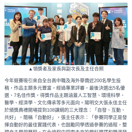
▲領獎者及家長與副次長及主任合照
今年競賽吸引來自全台高中職及海外華僑近200名學生投
稿，作品主題多元豐富，經過專業評審，最後決選出5名優
選、7名佳作獎，得獎作品主題涵蓋人工智慧、環境科學、
醫學、經濟學、文化傳承等多元面向。陽明交大張永佳主任
於頒獎典禮開場提到108課綱的三大理念：「自發、互動、
共好」，簡稱「自動好」，張主任表示：「參賽同學正是發
揮自動好的最佳實踐代表，也鼓勵同學透過參賽的過程，整