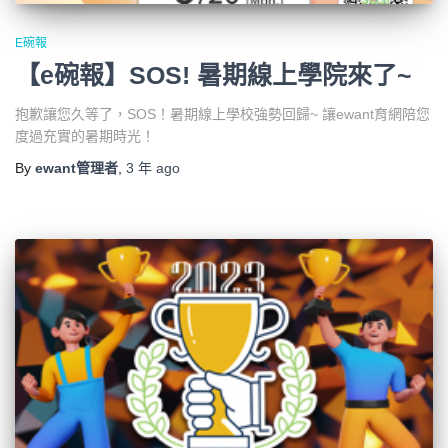
E碗報
【e碗報】SOS! 暑期線上學院來了~
抱歉讓您久等了，SOS！暑期線上學校強勢回歸~ 讓ewant育網陪您
度過充實的暑期時光！
By
ewant管理者
,
3 年
ago