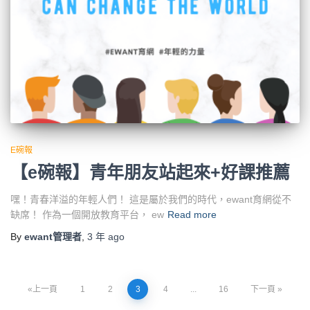
E碗報
【e碗報】青年朋友站起來+好課推薦
嘿！青春洋溢的年輕人們！ 這是屬於我們的時代，ewant育網從不
缺席！ 作為一個開放教育平台， ew
Read more
By
ewant管理者
,
3 年
ago
文
上一頁
1
2
3
4
...
16
下一頁