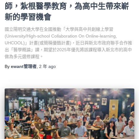
師，紮根醫學教育，為高中生帶來嶄
新的學習機會
國立陽明交通大學在全國推動「大學與高中共創線上學習
(University/High-school Collaboration On Online-learning,
UHCOOL)」計畫(或簡稱優酷計畫)，近日與新北市政府聯手合作推
出「醫學概論」課，期望於2025年優先將該課程導入新北市的高中
做為多元選修課程。
By
ewant管理者
,
2 年
ago